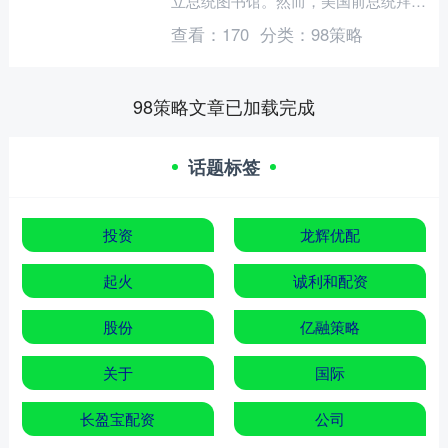
立总统图书馆。然而，美国前总统拜
登，如今在老家特拉华州遇到了尴尬
查看：
170
分类：
98策略
事。 据美国全国广播公司....
98策略文章已加载完成
话题标签
投资
龙辉优配
起火
诚利和配资
股份
亿融策略
关于
国际
长盈宝配资
公司