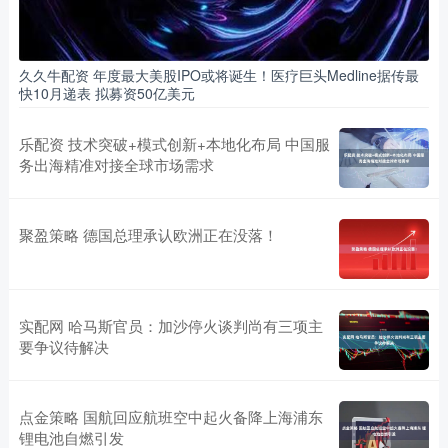
久久牛配资 年度最大美股IPO或将诞生！医疗巨头Medline据传最
快10月递表 拟募资50亿美元
乐配资 技术突破+模式创新+本地化布局 中国服
务出海精准对接全球市场需求
聚盈策略 德国总理承认欧洲正在没落！
实配网 哈马斯官员：加沙停火谈判尚有三项主
要争议待解决
点金策略 国航回应航班空中起火备降上海浦东
锂电池自燃引发