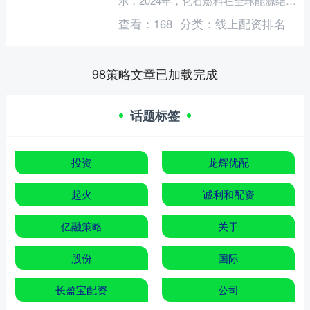
示，2024年，化石燃料在全球能源结构
中仍占据主导地位，占比高达87%。石
查看：
168
分类：
线上配资排名
油、天然气和煤炭....
98策略文章已加载完成
话题标签
投资
龙辉优配
起火
诚利和配资
亿融策略
关于
股份
国际
长盈宝配资
公司