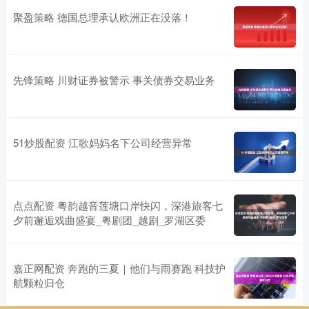
聚盈策略 德国总理承认欧洲正在没落！
先锋策略 川财证券被警示 事关债券交易业务
51炒股配资 江歌妈妈名下公司经营异常
点点配资 粤韵越音莲塘口岸快闪，深港旅客七
夕前邂逅戏曲盛宴_粤剧团_越剧_罗湖区委
嘉正网配资 奔跑的三夏｜他们与雨赛跑 科技护
航颗粒归仓