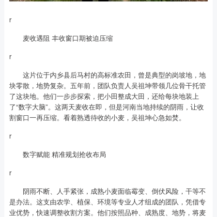
r
麦收遇阻 丰收窗口期被迫压缩
r
这片位于内乡县后马村的高标准农田，曾是典型的岗坡地，地
块零散，地势复杂。五年前，团队负责人吴祖坤带领几位骨干托管
了这块地。他们一步步探索，把小田整成大田，还给每块地装上
了“数字大脑”。这两天麦收在即，但是河南当地持续的阴雨，让收
割窗口一再压缩。看着熟透待收的小麦，吴祖坤心急如焚。
r
数字赋能 精准规划抢收布局
r
阴雨不断、人手紧张，成熟小麦面临霉变、倒伏风险，干等不
是办法。这支由农学、植保、环境等专业人才组成的团队，凭借专
业优势，快速调整收割方案。他们按照品种、成熟度、地势，将麦