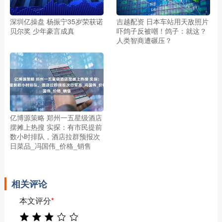
深圳亿操盘 杨振宁35岁荣获诺
吉越配资 日本车站用天敌照片
贝尔奖 少年豪言成真
吓鸽子反被嘲！鸽子：就这？
人类智商遭碾压？
亿博源策略 郑州一五星级酒店
摆摊上热搜 实探：有市民提前
数小时排队，酒店拉群预报次
日菜品_冯国伟_价格_销售
相关评论
本文评分
*