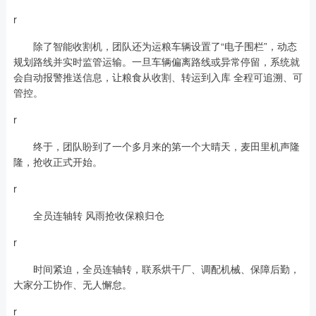
r
除了智能收割机，团队还为运粮车辆设置了“电子围栏”，动态
规划路线并实时监管运输。一旦车辆偏离路线或异常停留，系统就
会自动报警推送信息，让粮食从收割、转运到入库 全程可追溯、可
管控。
r
终于，团队盼到了一个多月来的第一个大晴天，麦田里机声隆
隆，抢收正式开始。
r
全员连轴转 风雨抢收保粮归仓
r
时间紧迫，全员连轴转，联系烘干厂、调配机械、保障后勤，
大家分工协作、无人懈怠。
r