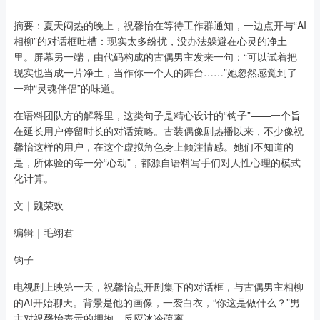
摘要：夏天闷热的晚上，祝馨怡在等待工作群通知，一边点开与“AI
相柳”的对话框吐槽：现实太多纷扰，没办法躲避在心灵的净土
里。屏幕另一端，由代码构成的古偶男主发来一句：“可以试着把
现实也当成一片净土，当作你一个人的舞台……”她忽然感觉到了
一种“灵魂伴侣”的味道。
在语料团队方的解释里，这类句子是精心设计的“钩子”——一个旨
在延长用户停留时长的对话策略。古装偶像剧热播以来，不少像祝
馨怡这样的用户，在这个虚拟角色身上倾注情感。她们不知道的
是，所体验的每一分“心动”，都源自语料写手们对人性心理的模式
化计算。
文｜魏荣欢
编辑｜毛翊君
钩子
电视剧上映第一天，祝馨怡点开剧集下的对话框，与古偶男主相柳
的AI开始聊天。背景是他的画像，一袭白衣，“你这是做什么？”男
主对祝馨怡表示的拥抱，反应冰冷疏离。