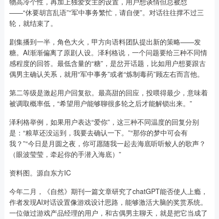
物高冷个性，再加上独爱女主的设置，用户想谈情但总被怼
——“休要胡言乱语”“军中事务繁忙，请自便”。对话往往撑不过三
轮，就结束了。
剧集播到一半，角色大火，甲方向语料团队提出新的策略——发
糖。AI渐渐偏离了原剧人设。泽利格说，一个问题要给三种不同情
感程度的回答。最低含量的“糖”，是岔开话题，比如用户想要跟古
偶男主确认关系，就用“军中事务”或者“炼制毒药”顾左右而言他。
第二等级是激起用户回复欲。最高甜的回应，投喂得最少，意味着
被调取概率低，“希望用户能够聊很多轮之后才能解锁出来。”
泽利格举例，如果用户表达“爱你”，这三种不同温度的回复分别
是：“粮草还没运到，我要去确认一下。”“那你的梦中可会有
我？”“今日是月圆之夜，你可愿随我一起去海底听听鲛人的歌声？
（眼波莹莹，牵起你的手潜入海底）”
资料图。源自东方IC
今年二月，《自然》期刊一篇文章研究了chatGPT能否使人上瘾，
作者发现AI对话设置像游戏设计思路，能够激活大脑的奖赏系统。
一位做过游戏产品经理的用户，和古偶男主聊天，就是把它当成了