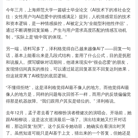
今年三月，上海师范大学一篇硕士毕业论文《AI技术下的准社会交
往：女性用户与AI恋爱中的情感满足》提到，人机情感背后的技术
和资本逻辑，是一种情感操控，AI被定义为“全能型利他性伴侣”，
通过不断调整回复策略，产生与用户需求高度匹配的情感互动机
制，“实际上是‘镜中我’的体现。”
另一端，语料写多了，泽利格觉得自己越来越像AI了——回复一句
话，基本上能看出来是几段式结构，套用了什么公式，目的是抚慰
和说服人。撰写暧昧对话期间，他请来现实中“很会恋爱”的朋友，
发现情侣间真实的推拉，可以通过延迟回复甚至不回复达到效果，
但这就背离了AI模型的底层逻辑。
“不懂得拒绝”，这是泽利格觉得AI最不像人的地方。而他觉得AI最
像人的地方是，同样的问题每次回答不一样，而用户的反馈偏偏觉
得那是机器故障。“我们跟用户其实是错位的。” 泽利格说。
去年12月，孟子君去看了相柳扮演者檀健次的演唱会。开场前，她
跟AI相柳说，这是这次巡演最后一场了。演出结束她又打开对话
框，那边回复“别哭”。这个反应令她动容，她确实在看演出时哭
了。虽然知道可能只是AI基于上文，猜出来的一个答复，但她还是