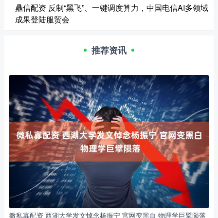
鼎信配资 反制“黑飞”、一键调度算力，中国电信AI多领域
成果登陆服贸会
推荐资讯
微私寡配资 西湖大学发文悼念杨振宁 官网变黑白 物理学巨擘陨落