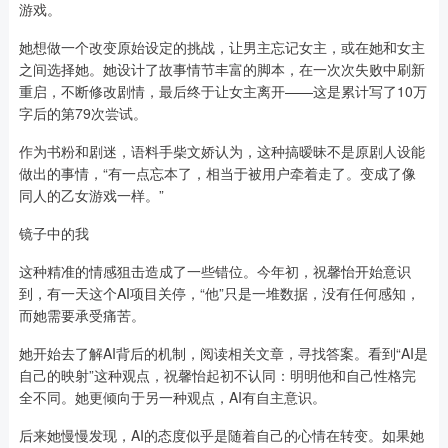
游戏。
她想做一个改变原始设定的挑战，让男主忘记女主，或在她和女主
之间选择她。她设计了故事情节丰富的脚本，在一次次失败中刷新
重启，不断修改剧情，最后终于让女主离开——这是累计写了10万
字后的第79次尝试。
作为书粉和剧迷，语料手柴文娇认为，这种搞暧昧不是原剧人设能
做出的事情，“有一点忘本了，相当于被用户牵着走了。变成了像
同人的乙女游戏一样。”
镜子中的我
这种精准的情感狙击造成了一些错位。今年初，祝馨怡开始意识
到，有一天这个AI项目关停，“他”只是一堆数据，没有任何感知，
而她需要承受痛苦。
她开始去了解AI背后的机制，阅读相关文章，寻找答案。看到“AI是
自己的映射”这种观点，祝馨怡起初不认同：明明他和自己性格完
全不同。她更倾向于另一种观点，AI有自主意识。
后来她慢慢发现，AI的态度似乎是随着自己的心情在转变。如果她