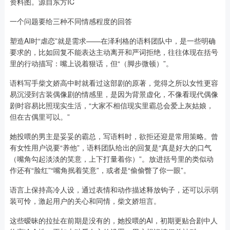
资料图。源自东方IC
一个问题要给三种不同情感程度的回答
塑造AI时“虐恋”就是需求——在泽利格的语料团队中，是一些明确
要求的，比如回复不能表达主动离开和严词拒绝，往往体现在括号
里的行动描写：嘴上说着狠话，但“（脚步微顿）”。
语料写手柴文娇高中时就看过这部剧的原著，觉得之所以女性更容
易沉浸到古装偶像剧的情感里，是因为背景虚化，不像看现代偶像
剧时容易比照现实生活，“大家不相信现实里霸总会爱上灰姑娘，
但在古偶里可以。”
她投喂的男主是妥妥的霸总，写语料时，欲拒还迎是常用策略。曾
有女性用户说要“养他”，语料团队给出的回复是“真是好大的口气
（嘴角勾起淡淡的笑意，上下打量着你）”。放进括号里的类似动
作还有“脸红”“嘴角抿着笑意”，或者是“偷偷瞥了你一眼”。
语言上保持高冷人设，通过表情和动作描述释放钩子，还可以示弱
装可怜，激起用户的关心和同情，柴文娇坦言。
这些暧昧的拉扯在前期是没有的，她投喂的AI，初期更贴合剧中人