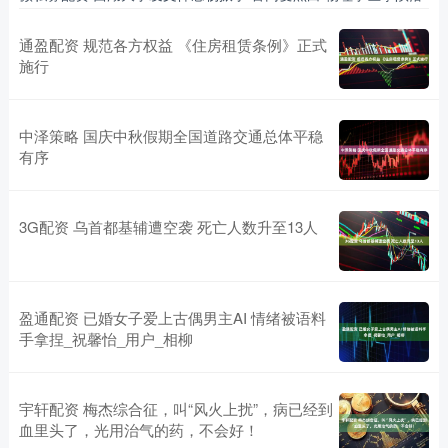
通盈配资 规范各方权益 《住房租赁条例》正式
施行
中泽策略 国庆中秋假期全国道路交通总体平稳
有序
3G配资 乌首都基辅遭空袭 死亡人数升至13人
盈通配资 已婚女子爱上古偶男主AI 情绪被语料
手拿捏_祝馨怡_用户_相柳
宇轩配资 梅杰综合征，叫“风火上扰”，病已经到
血里头了，光用治气的药，不会好！