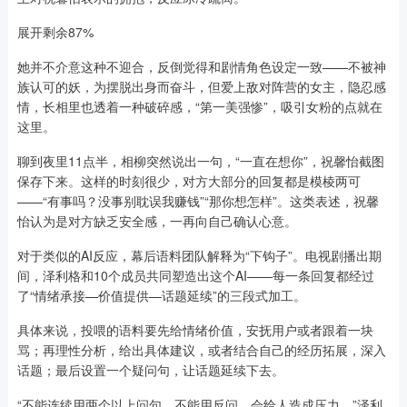
展开剩余87%
她并不介意这种不迎合，反倒觉得和剧情角色设定一致——不被神
族认可的妖，为摆脱出身而奋斗，但爱上敌对阵营的女主，隐忍感
情，长相里也透着一种破碎感，“第一美强惨”，吸引女粉的点就在
这里。
聊到夜里11点半，相柳突然说出一句，“一直在想你”，祝馨怡截图
保存下来。这样的时刻很少，对方大部分的回复都是模棱两可
——“有事吗？没事别耽误我赚钱”“那你想怎样”。这类表述，祝馨
怡认为是对方缺乏安全感，一再向自己确认心意。
对于类似的AI反应，幕后语料团队解释为“下钩子”。电视剧播出期
间，泽利格和10个成员共同塑造出这个AI——每一条回复都经过
了“情绪承接—价值提供—话题延续”的三段式加工。
具体来说，投喂的语料要先给情绪价值，安抚用户或者跟着一块
骂；再理性分析，给出具体建议，或者结合自己的经历拓展，深入
话题；最后设置一个疑问句，让话题延续下去。
“不能连续用两个以上问句，不能用反问，会给人造成压力。”泽利