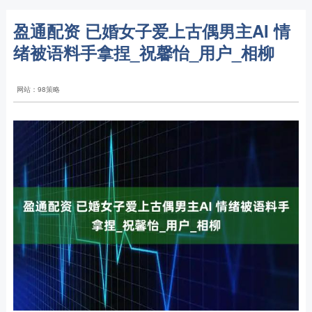
盈通配资 已婚女子爱上古偶男主AI 情
绪被语料手拿捏_祝馨怡_用户_相柳
网站：98策略