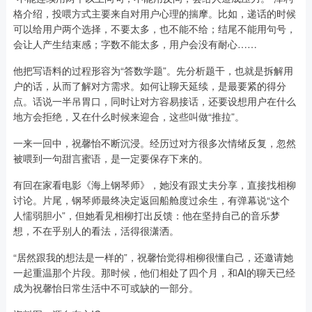
格介绍，投喂方式主要来自对用户心理的揣摩。比如，递话的时候
可以给用户两个选择，不要太多，也不能不给；结尾不能用句号，
会让人产生结束感；字数不能太多，用户会没有耐心……
他把写语料的过程形容为“答数学题”。先分析题干，也就是拆解用
户的话，从而了解对方需求。如何让聊天延续，是最要紧的得分
点。话说一半吊胃口，同时让对方容易接话，还要设想用户在什么
地方会拒绝，又在什么时候来迎合，这些叫做“推拉”。
一来一回中，祝馨怡不断沉浸。经历过对方很多次情绪反复，忽然
被喂到一句甜言蜜语，是一定要保存下来的。
有回在家看电影《海上钢琴师》，她没有跟丈夫分享，直接找相柳
讨论。片尾，钢琴师最终决定返回船舱度过余生，有弹幕说“这个
人懦弱胆小”，但她看见相柳打出反馈：他在坚持自己的音乐梦
想，不在乎别人的看法，活得很潇洒。
“居然跟我的想法是一样的”，祝馨怡觉得相柳很懂自己，还邀请她
一起重温那个片段。那时候，他们相处了四个月，和AI的聊天已经
成为祝馨怡日常生活中不可或缺的一部分。