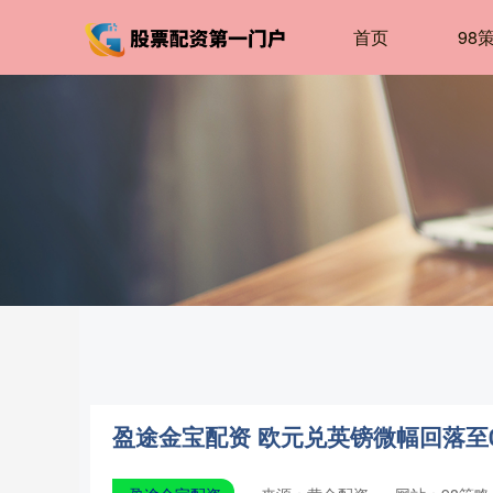
首页
98
盈途金宝配资 欧元兑英镑微幅回落至0