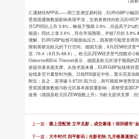
（原标
汇通财经APP讯——周三亚洲交易时段，EUR/GBP小幅回
受英国通胀数据影响表现平淡，交易者将转向欧元区HIC
月CPI同比上升 3.8%，略低于预期 3.9%，但远高于2
能源）同比上涨 3.6%，符合市场预期，并较7月的 3.8
缓解。EUR/GBP短线可能面临压力，因英镑可能受支撑
限制英镑兑欧元的下行空间。德国方面，9月ZEW经济景气指数
至 -76.4（8月为-68.6）。欧元区ZEW经济景气指数亦小幅上
Osborne和Eric Theoret表示，德国及欧元区
差提供基本面支撑。从技术面来看，EUR/GBP短线维持震荡整
短线多空力量暂时均衡。日线RSI接近中性，显示买卖动能尚未
附近；反之，若突破 0.8720 阻力位，则可能延伸涨势至近
受英国通胀数据与欧元区基本面双重影响：英镑受英国CPI
改善（德国及欧元区ZEW指数上升）为欧元提供支撑，但
上一篇：
塞上贷配资 立竿见影，成交暴涨！深圳楼市“金
下一篇：
大牛时代 四平影讯 | 光影初秋·九月银幕漫游记！