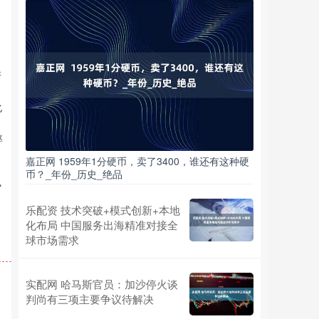
）
叉
所
化
率
嘉正网 1959年1分硬币，卖了3400，谁还有这种硬
币？_年份_历史_绝品
势
乐配资 技术突破+模式创新+本地
化布局 中国服务出海精准对接全
球市场需求
实配网 哈马斯官员：加沙停火谈
判尚有三项主要争议待解决