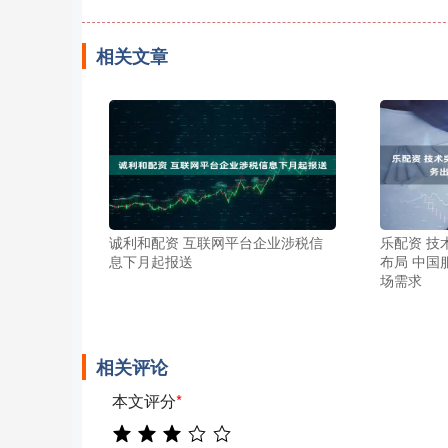
相关文章
诚利和配资 互联网平台企业涉税信
乐配资 技
息下月起报送
布局 中国
场需求
相关评论
本文评分
*