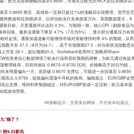
题：欧元兑英镑微幅回落至0.8690，市场关注欧元区HICP及拉加德讲话
落至 0.8690 附近，延续前一交易日超过1%的涨幅后出现整理。货币交
P最终数据和拉加德讲话，以评估欧央行未来政策方向。英国数据显示，8
%的通胀目标。月度通胀环比达到 0.3%，与预期一致。核心CPI（剔除食品与
% 略有回落。服务业通胀下降至 4.7%（7月为5%），显示部分通胀压力有
而相对走强。通胀加速迹象可能增强市场对英银维持利率 4% 的预期，从而
升至 37.3（8月为34.7），高于市场预期27.3，但当前状况指数恶
升至 26.1，超出预期20.3。Scotiabank首席外汇策略师Shaun
强于预期的ZEW投资者信心数据增强了欧央行温和宽松预期的调整，为欧元通过收益
理格局，目前徘徊在 0.8670–0.8720 区间。价格略高于20日均线，
明显偏向一方。若跌破 0.8670 支撑位，可能进一步回落至 0.8650
期高点 0.8750，短线偏向震荡中寻机的格局。编辑观点：EUR/GBP走
高位支撑，维持利率预期稳定，对EUR/GBP形成一定压制；欧元基本面
短线波动受限。
98策略提示：文章来自网络，不代表本站观点。
九”稳了？
附9.22影讯