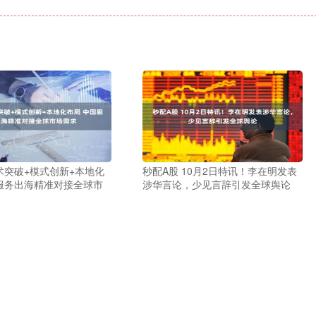
术突破+模式创新+本地化
秒配A股 10月2日特讯！李在明发表
服务出海精准对接全球市
涉华言论，少见言辞引发全球舆论