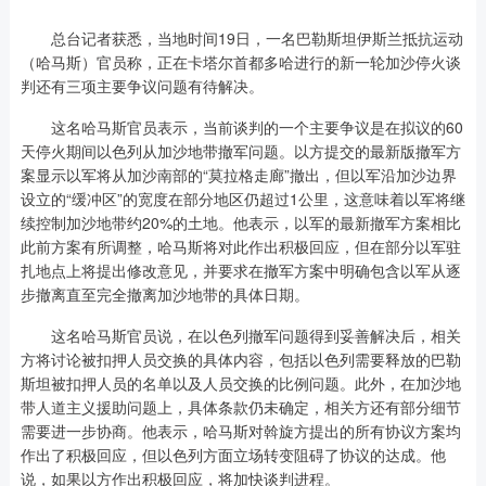
总台记者获悉，当地时间19日，一名巴勒斯坦伊斯兰抵抗运动
（哈马斯）官员称，正在卡塔尔首都多哈进行的新一轮加沙停火谈
判还有三项主要争议问题有待解决。
这名哈马斯官员表示，当前谈判的一个主要争议是在拟议的60
天停火期间以色列从加沙地带撤军问题。以方提交的最新版撤军方
案显示以军将从加沙南部的“莫拉格走廊”撤出，但以军沿加沙边界
设立的“缓冲区”的宽度在部分地区仍超过1公里，这意味着以军将继
续控制加沙地带约20%的土地。他表示，以军的最新撤军方案相比
此前方案有所调整，哈马斯将对此作出积极回应，但在部分以军驻
扎地点上将提出修改意见，并要求在撤军方案中明确包含以军从逐
步撤离直至完全撤离加沙地带的具体日期。
这名哈马斯官员说，在以色列撤军问题得到妥善解决后，相关
方将讨论被扣押人员交换的具体内容，包括以色列需要释放的巴勒
斯坦被扣押人员的名单以及人员交换的比例问题。此外，在加沙地
带人道主义援助问题上，具体条款仍未确定，相关方还有部分细节
需要进一步协商。他表示，哈马斯对斡旋方提出的所有协议方案均
作出了积极回应，但以色列方面立场转变阻碍了协议的达成。他
说，如果以方作出积极回应，将加快谈判进程。