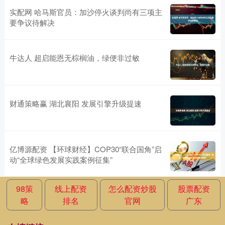
实配网 哈马斯官员：加沙停火谈判尚有三项主
要争议待解决
牛达人 超启能恩无棕榈油，绿便非过敏
财通策略赢 湖北襄阳 发展引擎升级提速
亿博源配资 【环球财经】COP30“联合国角”启
动“全球绿色发展实践案例征集”
98策
线上配资
怎么配资炒股
股票配资
略
排名
官网
广东