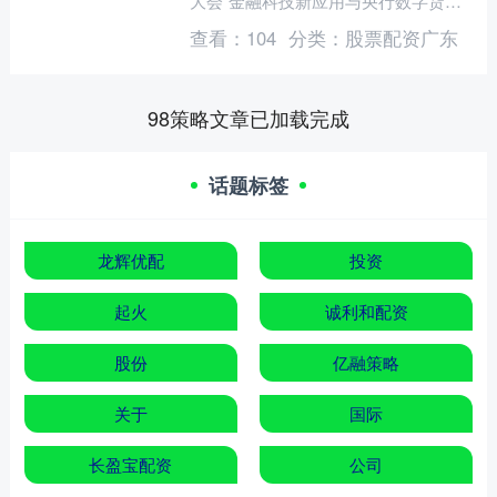
大会“金融科技新应用与央行数字货币
创新发展”见解论坛上表示，为保障货
查看：
104
分类：
股票配资广东
币供应量....
98策略文章已加载完成
话题标签
龙辉优配
投资
起火
诚利和配资
股份
亿融策略
关于
国际
长盈宝配资
公司