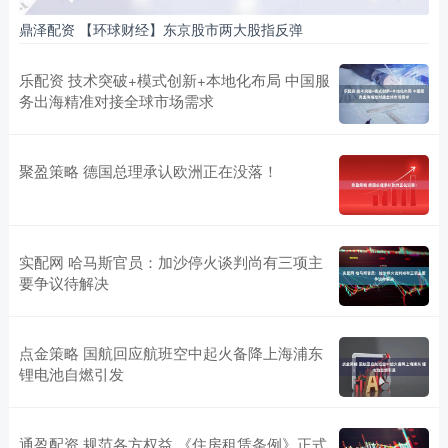
鼎泽配资 【环球财经】东京股市两大股指反弹
乐配资 技术突破+模式创新+本地化布局 中国服
务出海精准对接全球市场需求
聚盈策略 德国总理承认欧洲正在没落！
实配网 哈马斯官员：加沙停火谈判尚有三项主
要争议待解决
点金策略 国航回应航班空中起火备降上海浦东
锂电池自燃引发
通盈配资 规范各方权益 《住房租赁条例》正式