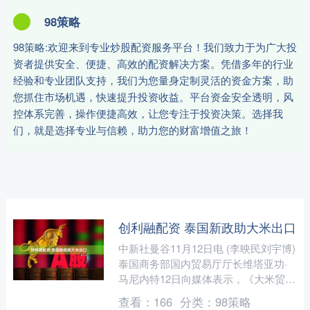
98策略
98策略:欢迎来到专业炒股配资服务平台！我们致力于为广大投
资者提供安全、便捷、高效的配资解决方案。凭借多年的行业
经验和专业团队支持，我们为您量身定制灵活的资金方案，助
您抓住市场机遇，快速提升投资收益。平台资金安全透明，风
控体系完善，操作便捷高效，让您专注于投资决策。选择我
们，就是选择专业与信赖，助力您的财富增值之旅！
创利融配资 泰国新政助大米出口
中新社曼谷11月12日电 (李映民刘宇博)
泰国商务部国内贸易厅厅长维塔亚功·
马尼内特12日向媒体表示，《大米贸易
费用部级条例(第2号)》自11月7日起正
查看：
166
分类：
98策略
式实施。....