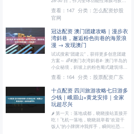
28-30 日，作为全球功能性薄膜与胶粘
带以及涂布模切产业链的 “晴雨表”——
查看：
147
分类：
怎么配资炒股
2025 ....
官网
冠达配资 澳门团建攻略｜漫步衣
湾斜巷，邂逅粉色街巷的海景浪
漫 → 发现澳门
试试搜索“团建云”，获得更多创意团建
方案～ 🌈#澳门衣湾斜巷#- 澳门半岛的
小众秘境，斜坡上的粉色葡式建筑绵延
至海边，三角梅垂落墙头，椰树映着碧
查看：
164
分类：
股票配资广东
波，可拍海景与澳....
十点配资 四川旅游攻略七日游多
少钱｜峨眉山+黄龙安排｜全家
玩超尽兴
🌶️ 第一天：落地成都，晓晓接站直接开
吃！飞机一落地，晓晓就举着“欢迎干
饭人”的小牌牌冲我挥手，瞬间社恐被
治愈！她一把抢过行李箱，塞给我一杯