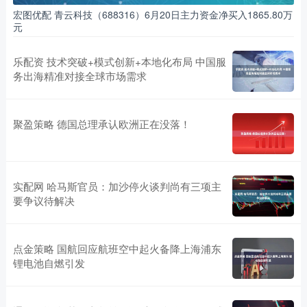
宏图优配 青云科技（688316）6月20日主力资金净买入1865.80万
元
乐配资 技术突破+模式创新+本地化布局 中国服
务出海精准对接全球市场需求
聚盈策略 德国总理承认欧洲正在没落！
实配网 哈马斯官员：加沙停火谈判尚有三项主
要争议待解决
点金策略 国航回应航班空中起火备降上海浦东
锂电池自燃引发